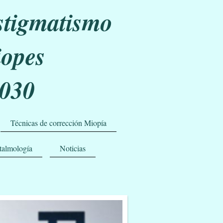
stigmatismo
iopes
030
Técnicas de corrección Miopía
talmología
Noticias